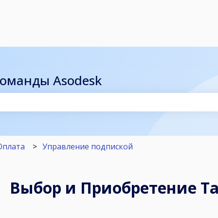
команды Asodesk
к поле поиска является пустым.
Оплата
Управление подпиской
Выбор и Приобретение Т