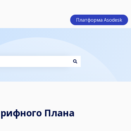
Платформа Asodesk
арифного Плана